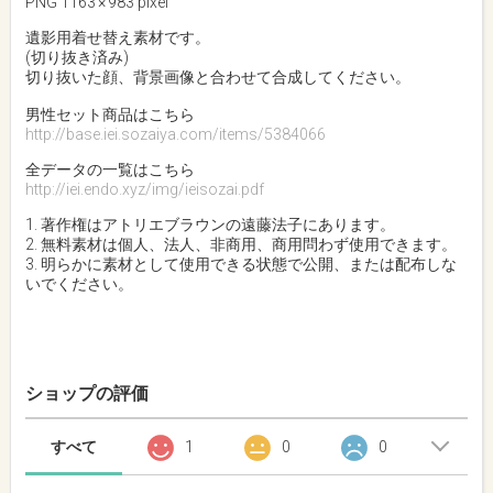
PNG 1163 × 983 pixel
遺影用着せ替え素材です。
(切り抜き済み)
切り抜いた顔、背景画像と合わせて合成してください。
男性セット商品はこちら
http://base.iei.sozaiya.com/items/5384066
全データの一覧はこちら
http://iei.endo.xyz/img/ieisozai.pdf
1. 著作権はアトリエブラウンの遠藤法子にあります。
2. 無料素材は個人、法人、非商用、商用問わず使用できます。
3. 明らかに素材として使用できる状態で公開、または配布しな
いでください。
ショップの評価
すべて
1
0
0