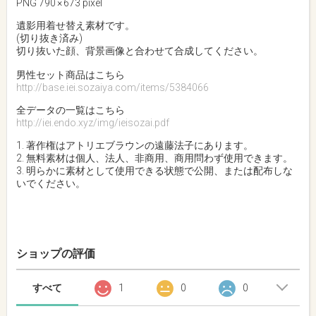
PNG 790 × 673 pixel
遺影用着せ替え素材です。
(切り抜き済み)
切り抜いた顔、背景画像と合わせて合成してください。
男性セット商品はこちら
http://base.iei.sozaiya.com/items/5384066
全データの一覧はこちら
http://iei.endo.xyz/img/ieisozai.pdf
1. 著作権はアトリエブラウンの遠藤法子にあります。
2. 無料素材は個人、法人、非商用、商用問わず使用できます。
3. 明らかに素材として使用できる状態で公開、または配布しな
いでください。
ショップの評価
すべて
1
0
0