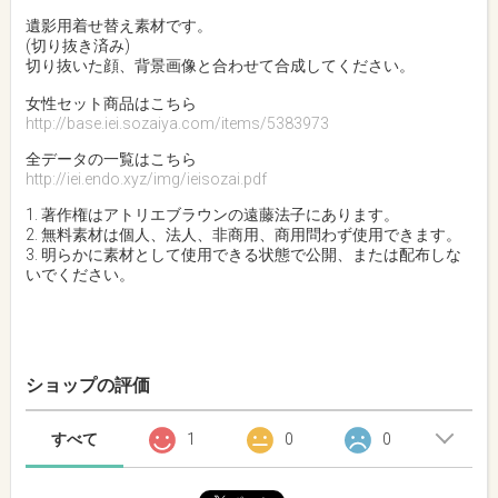
遺影用着せ替え素材です。
(切り抜き済み)
切り抜いた顔、背景画像と合わせて合成してください。
女性セット商品はこちら
http://base.iei.sozaiya.com/items/5383973
全データの一覧はこちら
http://iei.endo.xyz/img/ieisozai.pdf
1. 著作権はアトリエブラウンの遠藤法子にあります。
2. 無料素材は個人、法人、非商用、商用問わず使用できます。
3. 明らかに素材として使用できる状態で公開、または配布しな
いでください。
ショップの評価
すべて
1
0
0