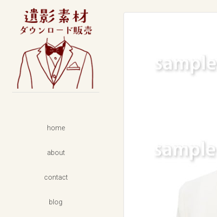
男性
フォーマル
カジュアル
女性
フォーマル
カジュアル
着物
home
セット商品
about
背景素材
contact
blog