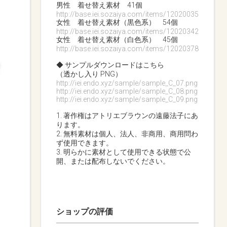
男性 着せ替え素材 41個
http://base.iei.sozaiya.com/items/12020035
女性 着せ替え素材（黒色系） 54個
http://base.iei.sozaiya.com/items/12020342
女性 着せ替え素材（白色系） 45個
http://base.iei.sozaiya.com/items/12020378
◆ サンプルダウンロードはこちら
（透かし入り PNG）
http://iei.endo.xyz/sample/sample_C_07.png
http://iei.endo.xyz/sample/sample_C_08.png
http://iei.endo.xyz/sample/sample_C_09.png
1. 著作権はアトリエブラウンの遠藤法子にあ
ります。
2. 無料素材は個人、法人、非商用、商用問わ
ず使用できます。
3. 明らかに素材として使用できる状態で公
開、または配布しないでください。
ショップの評価