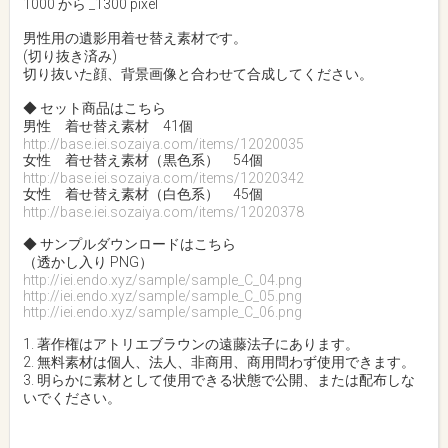
1000 から _1300 pixel
男性用の遺影用着せ替え素材です。
(切り抜き済み)
切り抜いた顔、背景画像と合わせて合成してください。
◆ セット商品はこちら
男性 着せ替え素材 41個
http://base.iei.sozaiya.com/items/12020035
女性 着せ替え素材（黒色系） 54個
http://base.iei.sozaiya.com/items/12020342
女性 着せ替え素材（白色系） 45個
http://base.iei.sozaiya.com/items/12020378
◆ サンプルダウンロードはこちら
（透かし入り PNG）
http://iei.endo.xyz/sample/sample_C_04.png
http://iei.endo.xyz/sample/sample_C_05.png
http://iei.endo.xyz/sample/sample_C_06.png
1. 著作権はアトリエブラウンの遠藤法子にあります。
2. 無料素材は個人、法人、非商用、商用問わず使用できます。
3. 明らかに素材として使用できる状態で公開、または配布しな
いでください。