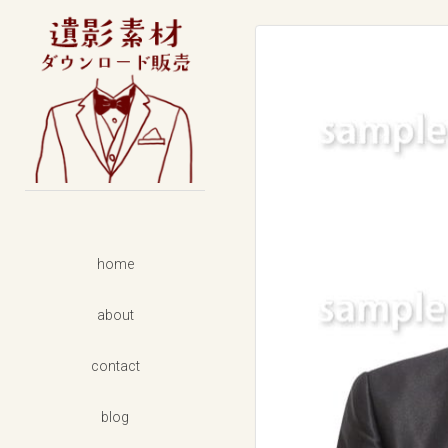
男性
フォーマル
カジュアル
女性
フォーマル
カジュアル
着物
home
セット商品
about
背景素材
contact
blog