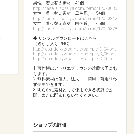
男性 着せ替え素材 41個
http://base.iei.sozaiya.com/items/12020035
女性 着せ替え素材（黒色系） 54個
http://base.iei.sozaiya.com/items/12020342
女性 着せ替え素材（白色系） 45個
http://base.iei.sozaiya.com/items/12020378
◆ サンプルダウンロードはこちら
（透かし入り PNG）
http://iei.endo.xyz/sample/sample_C_04.png
http://iei.endo.xyz/sample/sample_C_05.png
http://iei.endo.xyz/sample/sample_C_06.png
1. 著作権はアトリエブラウンの遠藤法子にあ
ります。
2. 無料素材は個人、法人、非商用、商用問わ
ず使用できます。
3. 明らかに素材として使用できる状態で公
開、または配布しないでください。
ショップの評価