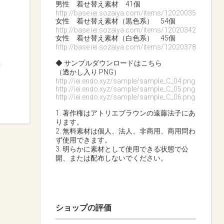
男性 着せ替え素材 41個
http://base.iei.sozaiya.com/items/12020035
女性 着せ替え素材（黒色系） 54個
http://base.iei.sozaiya.com/items/12020342
女性 着せ替え素材（白色系） 45個
http://base.iei.sozaiya.com/items/12020378
◆ サンプルダウンロードはこちら
（透かし入り PNG）
http://iei.endo.xyz/sample/sample_C_04.png
http://iei.endo.xyz/sample/sample_C_05.png
http://iei.endo.xyz/sample/sample_C_06.png
1. 著作権はアトリエブラウンの遠藤法子にあ
ります。
2. 無料素材は個人、法人、非商用、商用問わ
ず使用できます。
3. 明らかに素材として使用できる状態で公
開、または配布しないでください。
ショップの評価