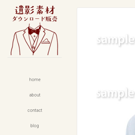
男性
フォーマル
カジュアル
女性
フォーマル
カジュアル
着物
home
セット商品
about
背景素材
contact
blog