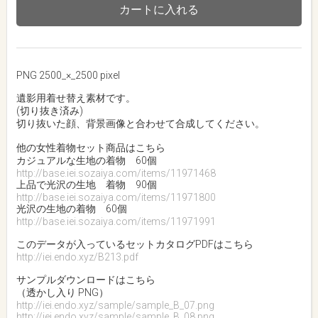
カートに入れる
PNG 2500_×_2500 pixel
遺影用着せ替え素材です。
(切り抜き済み)
切り抜いた顔、背景画像と合わせて合成してください。
他の女性着物セット商品はこちら
カジュアルな生地の着物 60個
http://base.iei.sozaiya.com/items/11971468
上品で光沢の生地 着物 90個
http://base.iei.sozaiya.com/items/11971800
光沢の生地の着物 60個
http://base.iei.sozaiya.com/items/11971991
このデータが入っているセットカタログPDFはこちら
http://iei.endo.xyz/B213.pdf
サンプルダウンロードはこちら
（透かし入り PNG）
http://iei.endo.xyz/sample/sample_B_07.png
http://iei.endo.xyz/sample/sample_B_08.png