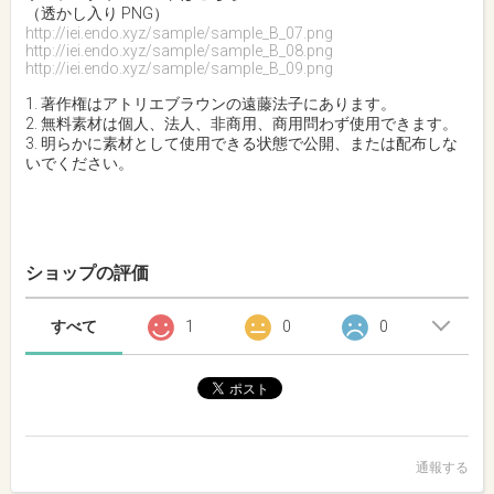
（透かし入り PNG）
http://iei.endo.xyz/sample/sample_B_07.png
http://iei.endo.xyz/sample/sample_B_08.png
http://iei.endo.xyz/sample/sample_B_09.png
1. 著作権はアトリエブラウンの遠藤法子にあります。
2. 無料素材は個人、法人、非商用、商用問わず使用できます。
3. 明らかに素材として使用できる状態で公開、または配布しな
いでください。
ショップの評価
すべて
1
0
0
通報する