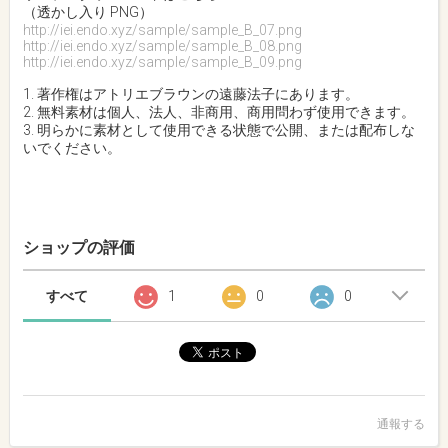
（透かし入り PNG）
http://iei.endo.xyz/sample/sample_B_07.png
http://iei.endo.xyz/sample/sample_B_08.png
http://iei.endo.xyz/sample/sample_B_09.png
1. 著作権はアトリエブラウンの遠藤法子にあります。
2. 無料素材は個人、法人、非商用、商用問わず使用できます。
3. 明らかに素材として使用できる状態で公開、または配布しな
いでください。
ショップの評価
すべて
1
0
0
通報する