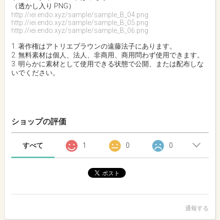
（透かし入り PNG）
http://iei.endo.xyz/sample/sample_B_04.png
http://iei.endo.xyz/sample/sample_B_05.png
http://iei.endo.xyz/sample/sample_B_06.png
1. 著作権はアトリエブラウンの遠藤法子にあります。
2. 無料素材は個人、法人、非商用、商用問わず使用できます。
3. 明らかに素材として使用できる状態で公開、または配布しな
いでください。
ショップの評価
すべて
1
0
0
通報する