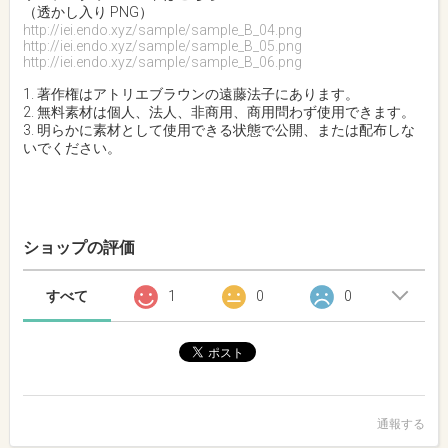
（透かし入り PNG）
http://iei.endo.xyz/sample/sample_B_04.png
http://iei.endo.xyz/sample/sample_B_05.png
http://iei.endo.xyz/sample/sample_B_06.png
1. 著作権はアトリエブラウンの遠藤法子にあります。
2. 無料素材は個人、法人、非商用、商用問わず使用できます。
3. 明らかに素材として使用できる状態で公開、または配布しな
いでください。
ショップの評価
すべて
1
0
0
通報する