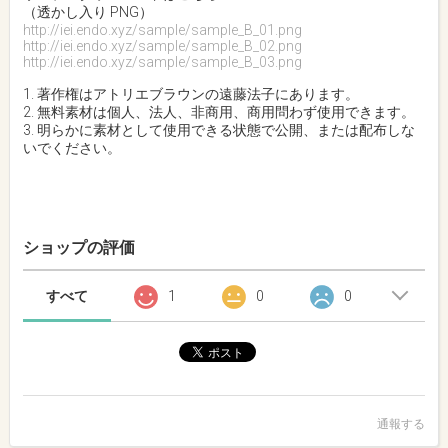
（透かし入り PNG）
http://iei.endo.xyz/sample/sample_B_01.png
http://iei.endo.xyz/sample/sample_B_02.png
http://iei.endo.xyz/sample/sample_B_03.png
1. 著作権はアトリエブラウンの遠藤法子にあります。
2. 無料素材は個人、法人、非商用、商用問わず使用できます。
3. 明らかに素材として使用できる状態で公開、または配布しな
いでください。
ショップの評価
すべて
1
0
0
通報する