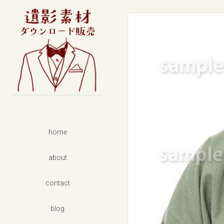
男性
フォーマル
カジュアル
女性
フォーマル
カジュアル
着物
home
セット商品
about
背景素材
contact
blog