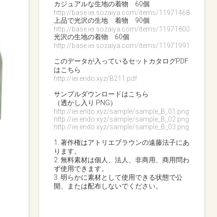
カジュアルな生地の着物 60個
http://base.iei.sozaiya.com/items/11971468
上品で光沢の生地 着物 90個
http://base.iei.sozaiya.com/items/11971800
光沢の生地の着物 60個
http://base.iei.sozaiya.com/items/11971991
このデータが入っているセットカタログPDF
はこちら
http://iei.endo.xyz/B211.pdf
サンプルダウンロードはこちら
（透かし入り PNG）
http://iei.endo.xyz/sample/sample_B_01.png
http://iei.endo.xyz/sample/sample_B_02.png
http://iei.endo.xyz/sample/sample_B_03.png
1. 著作権はアトリエブラウンの遠藤法子にあ
ります。
2. 無料素材は個人、法人、非商用、商用問わ
ず使用できます。
3. 明らかに素材として使用できる状態で公
開、または配布しないでください。