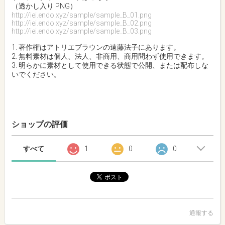
（透かし入り PNG）
http://iei.endo.xyz/sample/sample_B_01.png
http://iei.endo.xyz/sample/sample_B_02.png
http://iei.endo.xyz/sample/sample_B_03.png
1. 著作権はアトリエブラウンの遠藤法子にあります。
2. 無料素材は個人、法人、非商用、商用問わず使用できます。
3. 明らかに素材として使用できる状態で公開、または配布しな
いでください。
ショップの評価
すべて
1
0
0
通報する