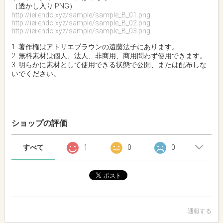
（透かし入り PNG）
http://iei.endo.xyz/sample/sample_B_01.png
http://iei.endo.xyz/sample/sample_B_02.png
http://iei.endo.xyz/sample/sample_B_03.png
1. 著作権はアトリエブラウンの遠藤法子にあります。
2. 無料素材は個人、法人、非商用、商用問わず使用できます。
3. 明らかに素材として使用できる状態で公開、または配布しな
いでください。
ショップの評価
すべて
1
0
0
通報する